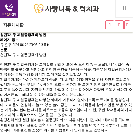
자유게시판
첨단3지구 제일풍경채의 발전
페이지 정보
류 은주
26-06-28 23:05
2
0
본문
첨단3지구 제일풍경채의 발전
첨단3지구 제일풍경채는 그야말로 번화한 도심 속 보이지 않는 보물입니다. 일상 속
바쁨에도 불구하고 편안하고 안정된 공간을 제공하는 이곳, 지금부턴 제일풍경채에서
제공하는 독특한 생활 방식과 그 매력을 살펴보겠습니다.
제일풍경채는 단순한 아파트가 아닙니다. 최적의 생활 환경을 위해 자연과 조화로운
설계가 돋보이는 곳입니다. 바람이 흐르는 공간과 확 트인 전망은 입주민들로 하여금
피로를 풀어줍니다. 자연을 느끼며 산책할 수 있는 장소에서 다양한 운동 시설까지, 어
디에서든 리프레시할 수 있는 매력을 갖추고 있습니다.
첨단3지구 제일풍경채는 다양한 세대가 어우러져 살아가도록 커뮤니티를 형성합니
다. 아이들이 안심하고 놀 수 있는 놀이 공간, 그리고 가족들이 함께 시간을 보낼 수 있
는 커뮤니티 센터는 세대를 아우르는 소통의 장소입니다. 또한, 주변 학교들과의 거리
가 가까워 교육적으로도 인기를 끌고 있습니다.
환경친화적인 첨단 설계는 제일풍경채의 또 다른 자랑거리입니다. 에너지를 최대로
효율화한 설비와 친환경 건축 자재 사용은 앞으로의 삶을 더욱 지속 가능하게 만들어
줍니다. 이는 환경을 소중히 여기는 사람들에게 인기를 끌고 있습니다.